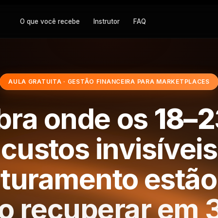
O que você recebe
Instrutor
FAQ
AULA GRATUITA · GESTÃO FINANCEIRA PARA MARKETPLACES
bra onde os
18–
custos invisíveis
aturamento estã
o recuperar em 3