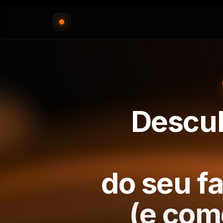
Descu
do seu f
(e com