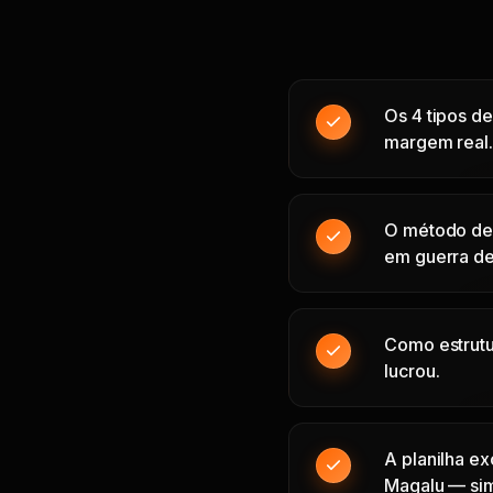
Os 4 tipos d
margem real
O método de 
em guerra de
Como estrutur
lucrou.
A planilha e
Magalu — si