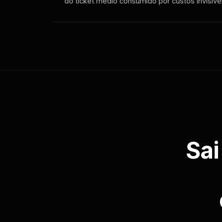
do ticket médio consumido por custos invisíve
Sai