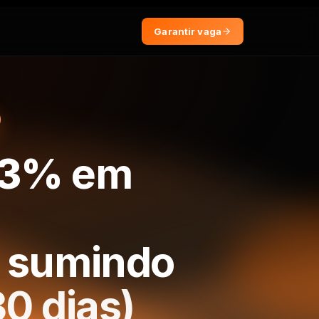
Garantir vaga
23%
em
o sumindo
0 dias)