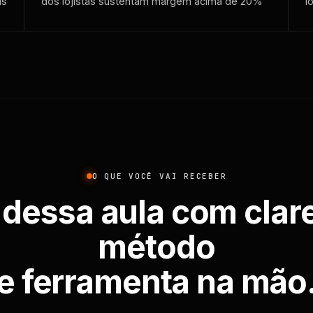
is
dos lojistas sustentam margem acima de 20%
l
O QUE VOCÊ VAI RECEBER
 dessa aula com clar
método
e ferramenta na mão