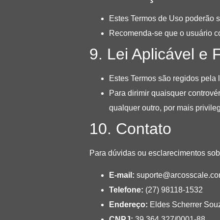
Estes Termos de Uso poderão se
Recomenda-se que o usuário co
9. Lei Aplicável e 
Estes Termos são regidos pela l
Para dirimir quaisquer contrové
qualquer outro, por mais privile
10. Contato
Para dúvidas ou esclarecimentos sob
E-mail:
suporte@arcosscale.co
Telefone:
(27) 98118-1532
Endereço:
Eldes Scherrer Souz
CNPJ:
39.364.327/0001-88