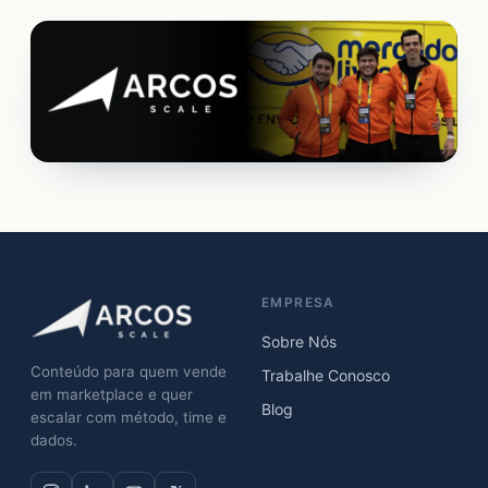
EMPRESA
Sobre Nós
Conteúdo para quem vende
Trabalhe Conosco
em marketplace e quer
Blog
escalar com método, time e
dados.