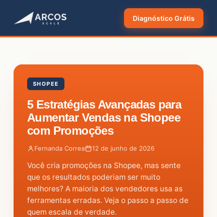
Diagnóstico Grátis
SHOPEE
5 Estratégias Avançadas para
Aumentar Vendas na Shopee
com Promoções
Fernanda Correa
12 de junho de 2026
Você cria promoções na Shopee, mas sente
que os resultados poderiam ser muito
melhores? A maioria dos vendedores usa as
ferramentas erradas. Veja o passo a passo de
quem escala de verdade.