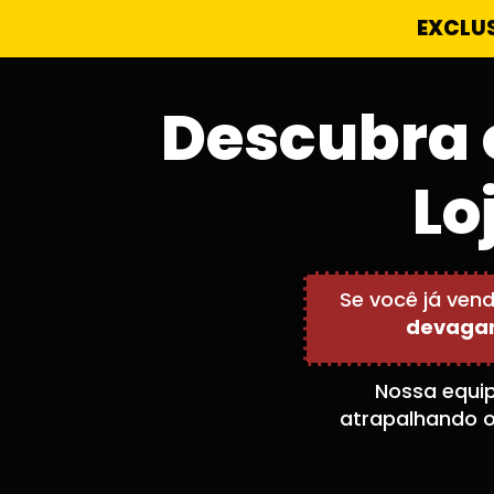
EXCLU
Descubra 
Lo
Se você já ven
devaga
Nossa equip
atrapalhando o