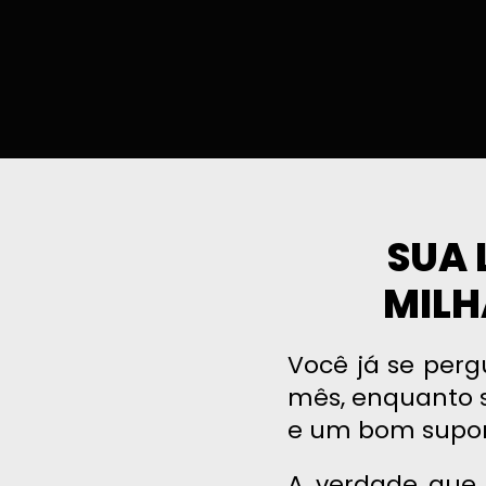
SUA 
MILH
Você já se perg
mês, enquanto 
e um bom supo
A verdade que 