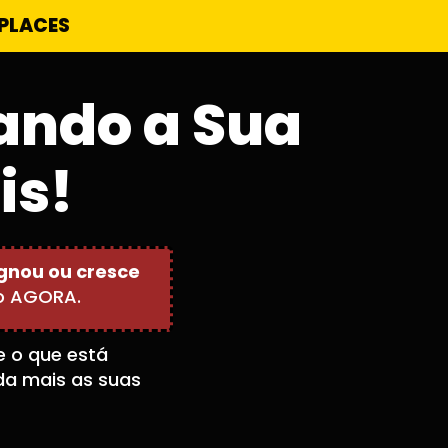
PLACES
ando a Sua
is!
gnou ou cresce
do AGORA.
e o que está
da mais as suas