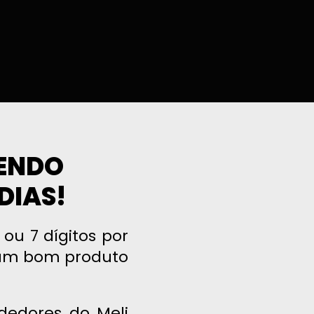
DENDO
DIAS!
ou 7 dígitos por
 um bom produto
dedores do Meli