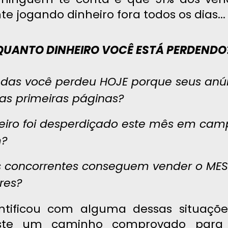
te jogando dinheiro fora todos os dias...
: QUANTO DINHEIRO VOCÊ ESTÁ PERDENDO
das você perdeu HOJE porque seus anú
s primeiras páginas?
eiro foi desperdiçado este mês em ca
m?
s concorrentes conseguem vender o ME
res?
ntificou com alguma dessas situaçõe
iste um caminho comprovado para 