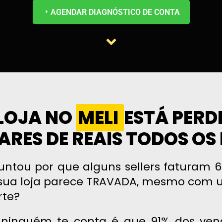
AGENDAR DIAGNÓSTICO DE CONTA
LOJA NO
MELI
ESTÁ PER
ARES DE REAIS TODOS OS 
untou por que alguns sellers faturam 6 
sua loja parece TRAVADA, mesmo com
rte?
ninguém te conta é que 91% dos ven